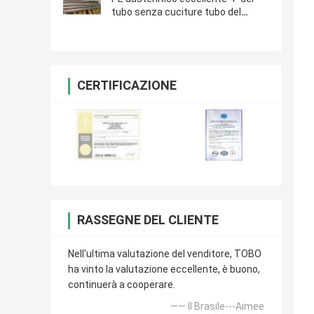
tubo senza cuciture tubo del
rotondo dell'acciaio inossidabile di
STD ASME B36.10M 904L
CERTIFICAZIONE
RASSEGNE DEL CLIENTE
Nell'ultima valutazione del venditore, TOBO
ha vinto la valutazione eccellente, è buono,
continuerà a cooperare.
—— Il Brasile---Aimee