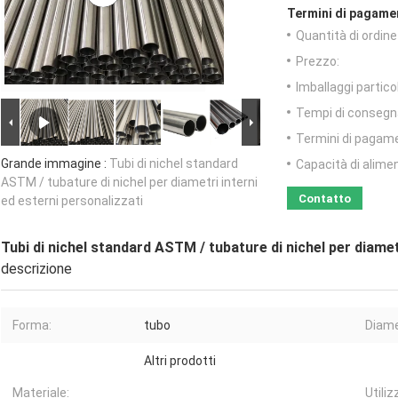
Termini di pagame
Quantità di ordin
Prezzo:
Imballaggi particol
Tempi di consegn
Termini di pagam
Grande immagine :
Tubi di nichel standard
Capacità di alime
ASTM / tubature di nichel per diametri interni
Contatto
ed esterni personalizzati
Tubi di nichel standard ASTM / tubature di nichel per diamet
descrizione
Forma:
tubo
Diame
Altri prodotti
Materiale:
Utiliz