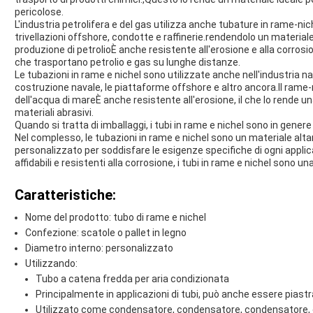
pericolose.
L'industria petrolifera e del gas utilizza anche tubature in rame-nich
trivellazioni offshore, condotte e raffinerie.rendendolo un materiale
produzione di petrolioÈ anche resistente all'erosione e alla corrosio
che trasportano petrolio e gas su lunghe distanze.
Le tubazioni in rame e nichel sono utilizzate anche nell'industria nav
costruzione navale, le piattaforme offshore e altro ancora.Il rame-
dell'acqua di mareÈ anche resistente all'erosione, il che lo rende 
materiali abrasivi.
Quando si tratta di imballaggi, i tubi in rame e nichel sono in genere 
Nel complesso, le tubazioni in rame e nichel sono un materiale alt
personalizzato per soddisfare le esigenze specifiche di ogni applica
affidabili e resistenti alla corrosione, i tubi in rame e nichel sono u
Caratteristiche:
Nome del prodotto: tubo di rame e nichel
Confezione: scatole o pallet in legno
Diametro interno: personalizzato
Utilizzando:
Tubo a catena fredda per aria condizionata
Principalmente in applicazioni di tubi, può anche essere piastr
Utilizzato come condensatore, condensatore, condensatore, ev