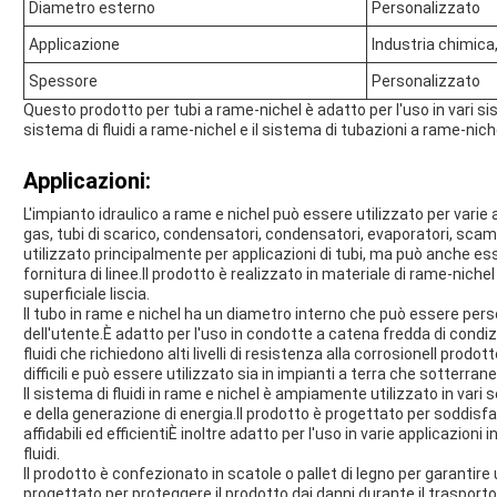
Diametro esterno
Personalizzato
Applicazione
Industria chimica,
Spessore
Personalizzato
Questo prodotto per tubi a rame-nichel è adatto per l'uso in vari si
sistema di fluidi a rame-nichel e il sistema di tubazioni a rame-nich
Applicazioni:
L'impianto idraulico a rame e nichel può essere utilizzato per varie a
gas, tubi di scarico, condensatori, condensatori, evaporatori, scambi
utilizzato principalmente per applicazioni di tubi, ma può anche es
fornitura di linee.Il prodotto è realizzato in materiale di rame-nichel 
superficiale liscia.
Il tubo in rame e nichel ha un diametro interno che può essere per
dell'utente.È adatto per l'uso in condotte a catena fredda di condiz
fluidi che richiedono alti livelli di resistenza alla corrosioneIl prod
difficili e può essere utilizzato sia in impianti a terra che sotterrane
Il sistema di fluidi in rame e nichel è ampiamente utilizzato in vari 
e della generazione di energia.Il prodotto è progettato per soddisfar
affidabili ed efficientiÈ inoltre adatto per l'uso in varie applicazioni
fluidi.
Il prodotto è confezionato in scatole o pallet di legno per garantire
progettato per proteggere il prodotto dai danni durante il trasporto e