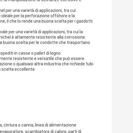
el per una varietà di applicazioni, tra cui
 ideale per la perforazione offshore e la
ne, il che lo rende una buona scelta per i gasdotti
ale per una varietà di applicazioni, tra cui la
nichel è altamente resistente alla corrosione
una buona scelta per le condotte che trasportano
spediti in casse o pallet di legno.
amente resistente e versatile che può essere
zione.o qualsiasi altra industria che richiede tubi
na scelta eccellente.
a, cintura o canna, linea di alimentazione
aporatore, scambiatore di calore, parti di