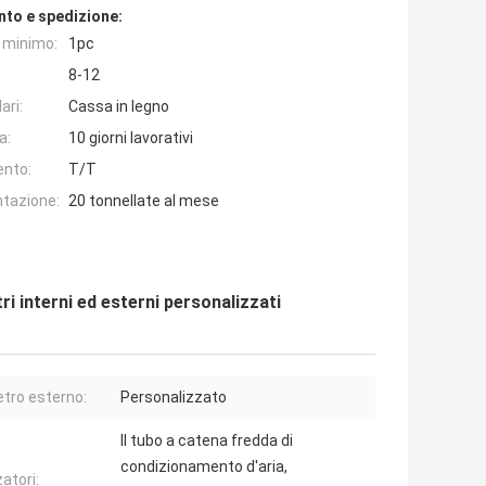
nto e spedizione:
e minimo:
1pc
8-12
ari:
Cassa in legno
a:
10 giorni lavorativi
ento:
T/T
ntazione:
20 tonnellate al mese
ri interni ed esterni personalizzati
tro esterno:
Personalizzato
Il tubo a catena fredda di
condizionamento d'aria,
zatori: