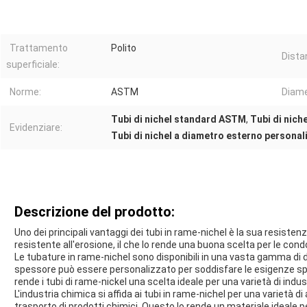
Trattamento
Polito
Dista
superficiale:
Norme:
ASTM
Diame
Tubi di nichel standard ASTM
,
Tubi di nich
Evidenziare:
Tubi di nichel a diametro esterno personal
Descrizione del prodotto:
Uno dei principali vantaggi dei tubi in rame-nichel è la sua resiste
resistente all'erosione, il che lo rende una buona scelta per le con
Le tubature in rame-nichel sono disponibili in una vasta gamma di di
spessore può essere personalizzato per soddisfare le esigenze spec
rende i tubi di rame-nickel una scelta ideale per una varietà di indust
L'industria chimica si affida ai tubi in rame-nichel per una varietà di 
trasporto di prodotti chimici.,Questo lo rende un materiale ideale 