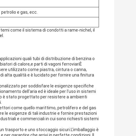
 petrolio e gas, ecc.
stemi come il sistema di condotti a rame-nichel, il
el.
pplicazioni quali tubi di distribuzione di benzina o
atori di calore,e parti di vagoni ferroviariÈ
sere utilizzato come piastra, cintura o canna,
di alta qualità e è lucidato per fornire una finitura
sonalizzato per soddisfare le esigenze specifiche
ionamento dell'aria ed è ideale per l'uso in sistemi
otto è stato progettato per resistere a ambienti
i.
settori come quello marittimo, petrolifero e del gas
e le esigenze di tali industrie e fornire prestazioni
 industriali e commerciali in cui sono richiesti sistemi
 un trasporto e uno stoccaggio sicuri.L'imballaggio è
 per garantire che arrivi in perfette condizioni. Il