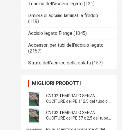
Tondino dell'acciaio legato
(121)
lamiera di acciaio laminati a freddo
(119)
Acciaio legato Flange
(1045)
Accessori per tubi dell'acciaio legato
(2157)
Strato dell'acrilico della colata
(157)
MIGLIORI PRODOTTI
CN102 TEMPRATO SENZA
CUCITURE dei PE 1" 2,5 del tubo di
rame del nichel tubo della LEGA di
millimetro EEMUA 144 SEC.1
CN102 TEMPRATO SENZA
CUCITURE dei PE 57 x 2,5 del tubo
di rame del nichel tubo della LEGA
di millimetro EEMUA 144 SEC.1
PE austenitico eccellente 4" del