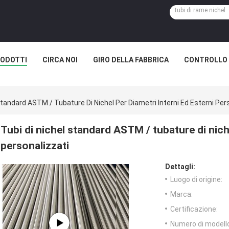
ODOTTI
CIRCA NOI
GIRO DELLA FABBRICA
CONTROLLO 
Standard ASTM / Tubature Di Nichel Per Diametri Interni Ed Esterni Per
Tubi di nichel standard ASTM / tubature di niche
personalizzati
Dettagli:
Luogo di origine:
Marca:
Certificazione:
Numero di modell