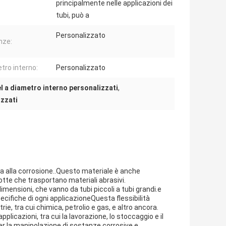
principalmente nelle applicazioni dei
tubi, può a
Personalizzato
nze:
tro interno:
Personalizzato
el a diametro interno personalizzati
,
izzati
nza alla corrosione..Questo materiale è anche
dotte che trasportano materiali abrasivi.
mensioni, che vanno da tubi piccoli a tubi grandi.e
ifiche di ogni applicazioneQuesta flessibilità
rie, tra cui chimica, petrolio e gas, e altro ancora.
applicazioni, tra cui la lavorazione, lo stoccaggio e il
per la manipolazione di sostanze corrosive e