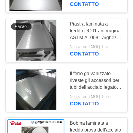
CONTROLLO
personalizzata, laminata
CONTATTO
inossidabile
a freddo, per
DI
apparecchiature
QUALITÀ
elettriche
Piastra laminata a
178
freddo DC01 antirrugina
tubo austenitico
ASTM A1008 Larghezza
CONTATTICI
personalizzata per
dell'acciaio
Negoziabile MOQ:1 pz
involucri elettrici
CONTATTO
NOTIZIA
inossidabile
Il ferro galvanizzato
CASI
riveste gli accessori per
tubi dell'acciaio legato,
125
piatto lucidato 10mm
MAPPA
Negoziabile MOQ:1tons
tubo d'acciaio
dell'acciaio inossidabile
CONTATTO
DEL
rivestito
SITO
Bobina laminata a
freddo prova dell'acciaio