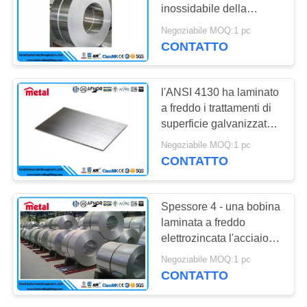
PRIVACY
inossidabile della
POLICY
ruggine, lamina piana
Negoziabile MOQ:1 pc
dell'acciaio inossidabile
CONTATTO
499
di ASTM DC03
Tubo d&#39;acciaio
l'ANSI 4130 ha laminato
senza saldatura
a freddo i trattamenti di
superficie galvanizzato
del piatto d'acciaio
Negoziabile MOQ:1 pc
spessore di 220mm - di
CONTATTO
0,5
86
Spessore 4 - una bobina
bassa temperatura
laminata a freddo
elettrozincata l'acciaio
del tubo
da 5 millimetri, argenta il
Negoziabile MOQ:1 pc
piatto dell'acciaio
d&#39;acciaio
CONTATTO
inossidabile 304