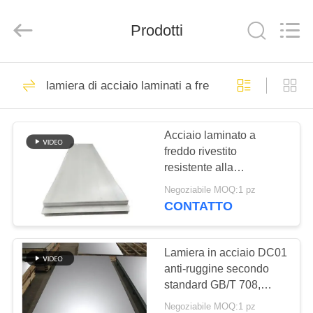
2026
TOBO
STEEL
Prodotti
GROUP
CHINA.
All
Rights
Reserved.
CASA
918
lamiera di acciaio laminati a freddo
Tubo della lega di
PRODOTTI
nichel
Acciaio laminato a
freddo rivestito
CIRCA
resistente alla
NOI
corrosione e piastra ad
Negoziabile MOQ:1 pz
alto tenore di carbonio
CONTATTO
con diametro
594
GIRO
personalizzato
tubo duplex
DELLA
Lamiera in acciaio DC01
anti-ruggine secondo
FABBRICA
eccellente
standard GB/T 708,
larghezza
dell'acciaio
Negoziabile MOQ:1 pz