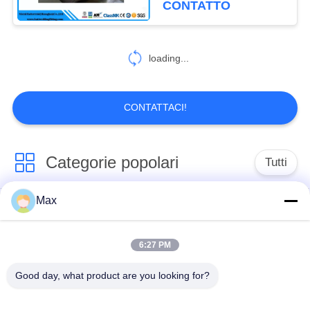
CONTATTO
368
tubo di rame del
loading...
nichel
CONTATTACI!
Categorie popolari
Tutti
89
Metropolitana di
Max
tubo duplex
Tubo della lega di
aletta di U
eccellente dell'acciaio
nichel
inossidabile
6:27 PM
Good day, what product are you looking for?
tubo austenitico
tubo d'acciaio
dell'acciaio
rivestito