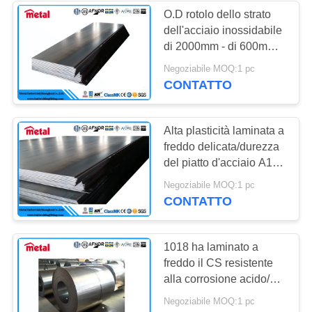
O.D rotolo dello strato
dell'acciaio inossidabile
158
di 2000mm - di 600mm,
tubo di titanio della
bobina rivestita della
Negoziabile MOQ:1 pc
lamiera di acciaio
CONTATTO
lega
Alta plasticità laminata a
freddo delicata/durezza
del piatto d'acciaio A105
resistente all'acido
127
Negoziabile MOQ:1 pc
CONTATTO
tubo della lega di
alluminio
1018 ha laminato a
freddo il CS resistente
alla corrosione acido/ss
delle strisce del piatto
Negoziabile MOQ:1 pc
d'acciaio elencato