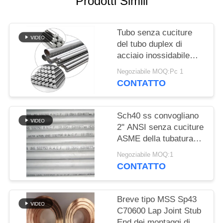
Prodotti Simili
PRIVACY
POLICY
Tubo senza cuciture
del tubo duplex di
acciaio inossidabile
32760 per lo scambio
Negoziabile MOQ:Pc 1
termico
CONTATTO
Sch40 ss convogliano
2" ANSI senza cuciture
ASME della tubatura
dell'acqua del tubo di
Negoziabile MOQ:1
acciaio inossidabile
CONTATTO
32750
Breve tipo MSS Sp43
C70600 Lap Joint Stub
End dei montaggi di