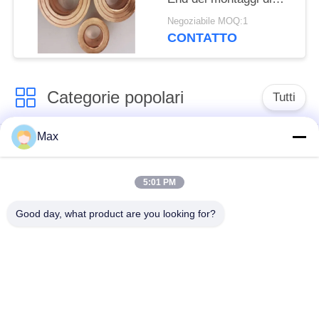
rame del nichel
Negoziabile MOQ:1
CONTATTO
Categorie popolari
Tutti
Max
tubo duplex
Tubo della lega di
eccellente dell'acciaio
nichel
inossidabile
5:01 PM
Good day, what product are you looking for?
tubo austenitico
tubo d'acciaio
dell'acciaio
rivestito
inossidabile
Tubo d'acciaio senza
bassa temperatura
saldatura
del tubo d'acciaio