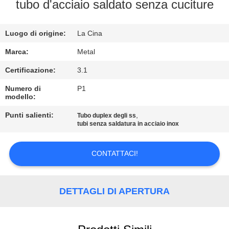
CONTROLLO
tubo d'acciaio saldato senza cuciture
DI
Luogo di origine:
La Cina
QUALITÀ
Marca:
Metal
CONTATTICI
Certificazione:
3.1
Numero di
P1
modello:
NOTIZIA
Punti salienti:
,
Tubo duplex degli ss
tubi senza saldatura in acciaio inox
CASI
CONTATTACI!
MAPPA
DEL
DETTAGLI DI APERTURA
SITO