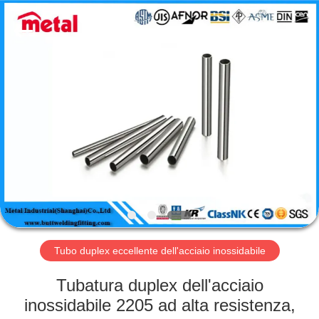
2026
TOBO
STEEL
GROUP
CHINA.
All
Rights
Reserved.
CASA
PRODOTTI
CIRCA
NOI
GIRO
DELLA
Tubo duplex eccellente dell'acciaio inossidabile
FABBRICA
Tubatura duplex dell'acciaio
inossidabile 2205 ad alta resistenza,