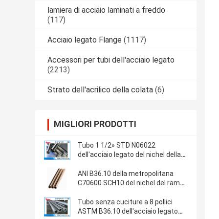
lamiera di acciaio laminati a freddo
(117)
Acciaio legato Flange
(1117)
Accessori per tubi dell'acciaio legato
(2213)
Strato dell'acrilico della colata
(6)
MIGLIORI PRODOTTI
Tubo 1 1/2» STD N06022
dell'acciaio legato del nichel della
lega B619/622 C22 di ASTM
ANI B36.10 della metropolitana
C70600 SCH10 del nichel del rame
del tubo della lega
Tubo senza cuciture a 8 pollici
ASTM B36.10 dell'acciaio legato