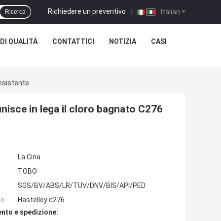
Richiedere un preventivo
|
Italian
Ricerca
DI QUALITÀ
CONTATTICI
NOTIZIA
CASI
Resistente
 unisce in lega il cloro bagnato C276
La Cina
TOBO
SGS/BV/ABS/LR/TUV/DNV/BIS/API/PED
o:
Hastelloy c276
nto e spedizione: