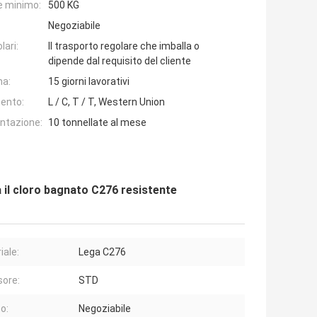
e minimo:
500 KG
Negoziabile
lari:
Il trasporto regolare che imballa o
dipende dal requisito del cliente
na:
15 giorni lavorativi
ento:
L / C, T / T, Western Union
entazione:
10 tonnellate al mese
ga il cloro bagnato C276 resistente
iale:
Lega C276
ore:
STD
o:
Negoziabile