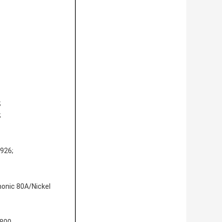
;
;
926;
onic 80A/Nickel