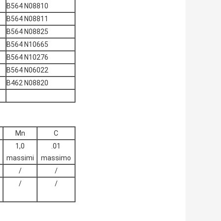
B564 N08810
B564 N08811
B564 N08825
B564 N10665
B564 N10276
B564 N06022
B462 N08820
Mn
C
1,0
.01
massimi
massimo
/
/
/
/