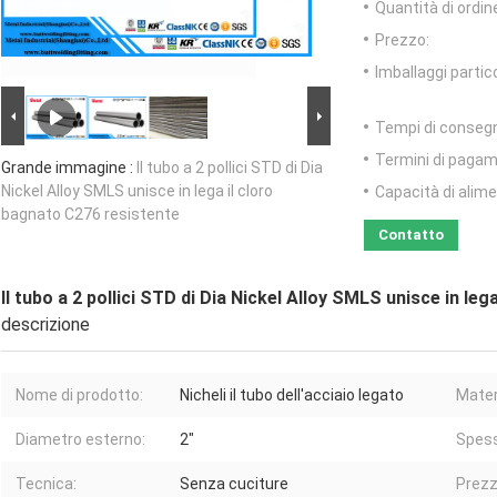
Quantità di ordin
Prezzo:
Imballaggi partico
Tempi di conseg
Termini di pagam
Grande immagine :
Il tubo a 2 pollici STD di Dia
Nickel Alloy SMLS unisce in lega il cloro
Capacità di alim
bagnato C276 resistente
Contatto
Il tubo a 2 pollici STD di Dia Nickel Alloy SMLS unisce in le
descrizione
Nome di prodotto:
Nicheli il tubo dell'acciaio legato
Mater
Diametro esterno:
2"
Spess
Tecnica:
Senza cuciture
Prezz