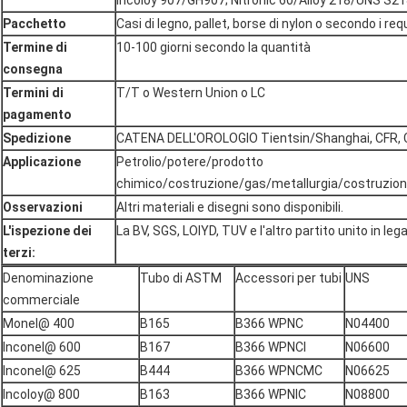
Incoloy 907/GH907; Nitronic 60/Alloy 218/UNS S2
Pacchetto
Casi di legno, pallet, borse di nylon o secondo i requi
Termine di
10-100 giorni secondo la quantità
consegna
Termini di
T/T o Western Union o LC
pagamento
Spedizione
CATENA DELL'OROLOGIO Tientsin/Shanghai, CFR, C
Applicazione
Petrolio/potere/prodotto
chimico/costruzione/gas/metallurgia/costruzion
Osservazioni
Altri materiali e disegni sono disponibili.
L'ispezione dei
La BV, SGS, LOIYD, TUV e l'altro partito unito in lega 
terzi:
Denominazione
Tubo di ASTM
Accessori per tubi
UNS
commerciale
Monel@ 400
B165
B366 WPNC
N04400
Inconel@ 600
B167
B366 WPNCI
N06600
Inconel@ 625
B444
B366 WPNCMC
N06625
Incoloy@ 800
B163
B366 WPNIC
N08800