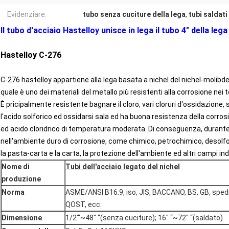
Evidenziare:
tubo senza cuciture della lega
,
tubi saldati
Il tubo d'acciaio Hastelloy unisce in lega il tubo 4" della le
Hastelloy C-276
C-276 hastelloy appartiene alla lega basata a nichel del nichel-moli
quale è uno dei materiali del metallo più resistenti alla corrosione nei
È pricipalmente resistente bagnare il cloro, vari cloruri d'ossidazione, 
l'acido solforico ed ossidarsi sala ed ha buona resistenza della corr
ed acido cloridrico di temperatura moderata. Di conseguenza, durante 
nell'ambiente duro di corrosione, come chimico, petrochimico, desolf
la pasta-carta e la carta, la protezione dell'ambiente ed altri campi i
Nome di
Tubi dell'acciaio legato del nichel
produzione
Norma
ASME/ANSI B16.9, iso, JIS, BACCANO, BS, GB, spedic
QOST, ecc.
Dimensione
1/2'“~48" “(senza cuciture); 16" “~72" “(saldato)