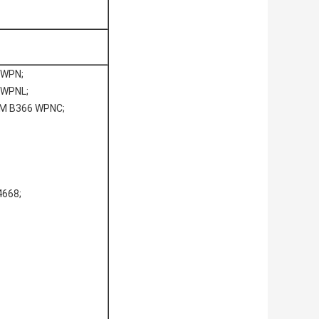
 WPN;
 WPNL;
M B366 WPNC;
4668;