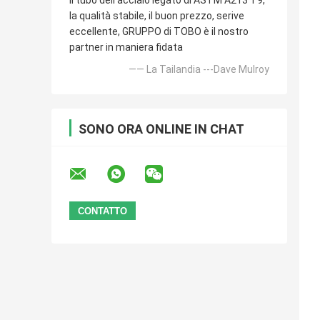
Il tubo dell'acciaio legato di ASTM A213 T9,
la qualità stabile, il buon prezzo, serive
eccellente, GRUPPO di TOBO è il nostro
partner in maniera fidata
—— La Tailandia ---Dave Mulroy
SONO ORA ONLINE IN CHAT