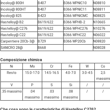
Incoloy@ 800H
B407
B366 WPNIC10
N08810
Incoloy@ 800HT
B407
B366 WPNIC11
N08811
Incoloy@ 825
B423
B366 WPNICMC
N08825
Hastelloy@ B2
B619/622
B366 WPHB-2
N10665
Hastelloy@ C276
B619/622
B366 WPHC276
N10276
Hastelloy@ C22
B619/622
B366 WPHC22
N06022
Carpentiere 20Cb-3@
B729
B366 WP20Cb
N08820
SANICRO 28@
B668
N08028
Composizione chimica
Ni
Mo
Cr
Fe
W
Co
Resto
15.0-17.0
14.5-16.5
4.0-7.0
3.0-4.5
2,5
massimi
V
P
S
Si
/
/
.35 massimo
.04
.03
.08
/
/
massimo
massimo
massimo
Che cosa sono le caratteristiche di Hastelloy C276?