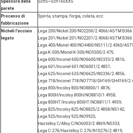
Spessore della
Sch5~Sch160XXS
parete
Processo di
Spinta, stampa, forgia, colata, ecc.
fabbricazione
Nicheli l'acciaio
Lega 200/Nickel 200/NO2200/2.4066/ASTM B366
legato
Lega 201/Nickel 201/NO2201/2.4068/ASTM B366
Lega 400/Monel 400/NO4400/NS111/2.4360/AST
Lega K-500/Monel K-500/NO5500/2.475;
Lega 600/Inconel 600/NO6600/NS333/2.4816;
Lega 601/Inconel 601/NO6001/2.4851;
Lega 625/Inconel 625/NO6625/NS336/2.4856;
Lega 718/Inconel 718/NO7718/GH169/GH4169/2.
Lega 800/Incoloy 800/NO8800/1.4876;
Lega 800H/Incoloy 800H/NO8810/1.4958;
Lega 800HT/Incoloy 800HT/NO8811/1.4959;
Lega 825/Incoloy 825/NO8825/2.4858/NS142;
Lega 925/Incoloy 925/NO9925;
Hastelloy C/Alloy C/NO6003/2.4869/NS333;
Lega C-276/Hastelloy C-276/N10276/2.4819;