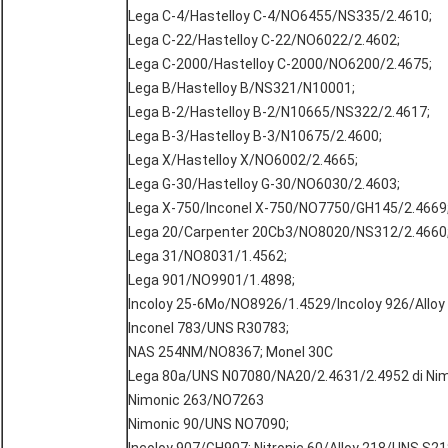
Lega C-4/Hastelloy C-4/NO6455/NS335/2.4610;
Lega C-22/Hastelloy C-22/NO6022/2.4602;
Lega C-2000/Hastelloy C-2000/NO6200/2.4675;
Lega B/Hastelloy B/NS321/N10001;
Lega B-2/Hastelloy B-2/N10665/NS322/2.4617;
Lega B-3/Hastelloy B-3/N10675/2.4600;
Lega X/Hastelloy X/NO6002/2.4665;
Lega G-30/Hastelloy G-30/NO6030/2.4603;
Lega X-750/Inconel X-750/NO7750/GH145/2.4669
Lega 20/Carpenter 20Cb3/NO8020/NS312/2.4660
Lega 31/NO8031/1.4562;
Lega 901/NO9901/1.4898;
Incoloy 25-6Mo/NO8926/1.4529/Incoloy 926/Alloy 
Inconel 783/UNS R30783;
NAS 254NM/NO8367; Monel 30C
Lega 80a/UNS N07080/NA20/2.4631/2.4952 di Nim
Nimonic 263/NO7263
Nimonic 90/UNS NO7090;