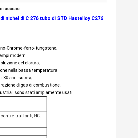
 in acciaio
ga di nichel di C 276 tubo di STD Hastelloy C276
bdeno-Chrome-ferro-tungsteno,
 tempi moderni.
soluzione del cloruro,
osione nella bassa temperatura
i 30 anni scorsi,
orazione di gas di combustione,
ndustriali sono stati ampiamente usati.
enti e trattanti, HG,