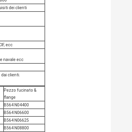
1800
siti dei clienti
IF, ecc
e navale ecc
dai clienti.
Pezzo fucinato &
flange
B564 N04400
B564 N06600
B564 N06625
B564 N08800