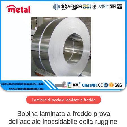
2026
TOBO
STEEL
GROUP
CHINA.
All
Rights
Reserved.
CASA
PRODOTTI
CIRCA
NOI
GIRO
DELLA
Lamiera di acciaio laminati a freddo
FABBRICA
Bobina laminata a freddo prova
dell'acciaio inossidabile della ruggine,