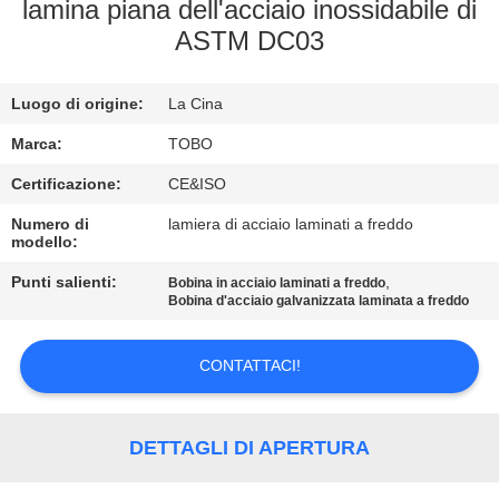
CONTROLLO
lamina piana dell'acciaio inossidabile di
ASTM DC03
DI
QUALITÀ
Luogo di origine:
La Cina
CONTATTICI
Marca:
TOBO
Certificazione:
CE&ISO
NOTIZIA
Numero di
lamiera di acciaio laminati a freddo
modello:
Punti salienti:
,
CASI
Bobina in acciaio laminati a freddo
Bobina d'acciaio galvanizzata laminata a freddo
MAPPA
CONTATTACI!
DEL
SITO
DETTAGLI DI APERTURA