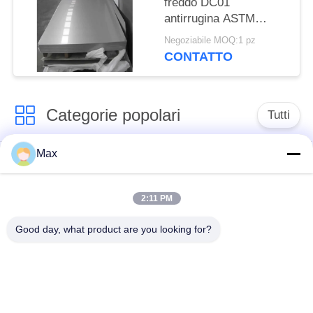
freddo DC01
antirrugina ASTM
A1008 Larghezza
Negoziabile MOQ:1 pz
personalizzata per
CONTATTO
involucri elettrici
Categorie popolari
Tutti
Max
tubo duplex
Tubo della lega di
eccellente dell'acciaio
nichel
inossidabile
2:11 PM
Good day, what product are you looking for?
tubo austenitico
tubo d'acciaio
dell'acciaio
rivestito
inossidabile
Tubo d'acciaio senza
bassa temperatura