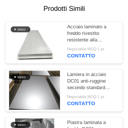
PRIVACY
Prodotti Simili
POLICY
Acciaio laminato a
freddo rivestito
resistente alla
corrosione e piastra ad
Negoziabile MOQ:1 pz
alto tenore di carbonio
CONTATTO
con diametro
personalizzato
Lamiera in acciaio
DC01 anti-ruggine
secondo standard
GB/T 708, larghezza
Negoziabile MOQ:1 pz
personalizzata,
CONTATTO
laminata a freddo, per
apparecchiature
elettriche
Piastra laminata a