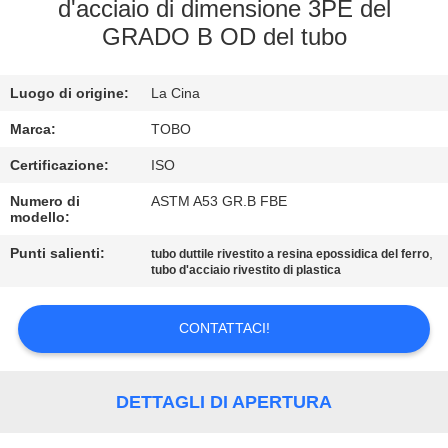
CONTROLLO
d'acciaio di dimensione 3PE del
GRADO B OD del tubo
DI
QUALITÀ
Luogo di origine:
La Cina
CONTATTICI
Marca:
TOBO
Certificazione:
ISO
NOTIZIA
Numero di
ASTM A53 GR.B FBE
modello:
Punti salienti:
,
CASI
tubo duttile rivestito a resina epossidica del ferro
tubo d'acciaio rivestito di plastica
MAPPA
CONTATTACI!
DEL
SITO
DETTAGLI DI APERTURA