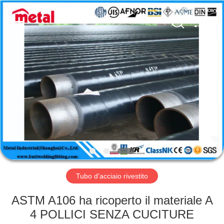
2026
TOBO
STEEL
GROUP
CHINA.
All
Rights
Reserved.
CASA
PRODOTTI
CIRCA
NOI
GIRO
DELLA
Tubo d'acciaio rivestito
FABBRICA
ASTM A106 ha ricoperto il materiale A
4 POLLICI SENZA CUCITURE