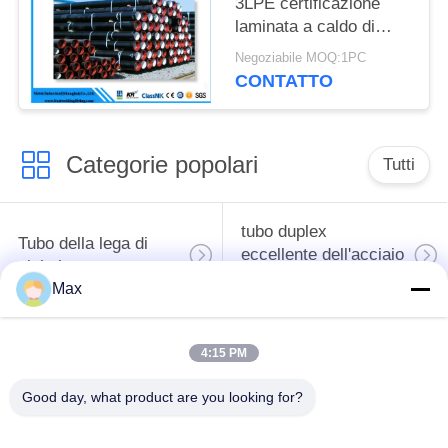
3LPE certificazione
laminata a caldo di
spessore api di 1,8 - 22
Negoziabile MOQ:1PC
millimetri
CONTATTO
Categorie popolari
Tutti
tubo duplex
Tubo della lega di
eccellente dell'acciaio
nichel
inossidabile
Max
tubo austenitico
tubo d'acciaio
4:15 PM
dell'acciaio
rivestito
inossidabile
Good day, what product are you looking for?
Tubo d'acciaio senza
bassa temperatura