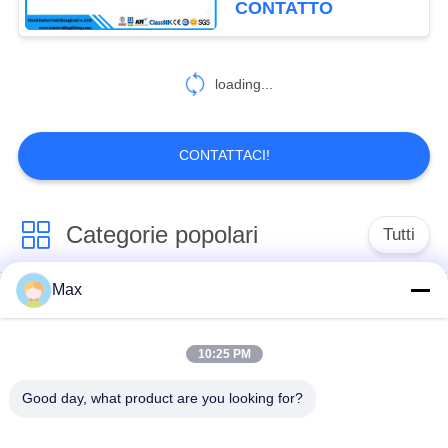
CONTATTO
nichel 825 1/2» laminato
a caldo
loading...
CONTATTACI!
Categorie popolari
Tutti
Max
tubo duplex
Tubo della lega di
eccellente dell'acciaio
nichel
inossidabile
10:25 PM
Good day, what product are you looking for?
tubo austenitico
tubo d'acciaio
dell'acciaio
rivestito