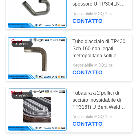
PRIVACY
spessore U TP304LN
POLICY
per forma rotonda dello
Negoziabile MOQ:1 pz
scaldabagno
CONTATTO
dell'alimentazione
Tubo d'acciaio di TP430
Sch 160 non legati,
metropolitana sottile
laminata a caldo
Negoziabile MOQ:1 pz
dell'acciaio inossidabile
CONTATTO
della parete
Tubatura a 2 pollici di
acciaio inossidabile di
TP316Ti U Bent Welded
Steel Pipe Small ss
Negoziabile MOQ:1 pz
CONTATTO