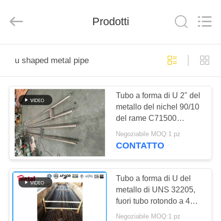
2026
TOBO
STEEL
Prodotti
GROUP
CHINA.
All
Rights
Reserved.
CASA
u shaped metal pipe
PRODOTTI
Tubo a forma di U 2" del
metallo del nichel 90/10
CIRCA
del rame C71500
NOI
SCH40 8000mm per
Negoziabile MOQ:1 pz
collegamento
CONTATTO
GIRO
DELLA
Tubo a forma di U del
metallo di UNS 32205,
FABBRICA
fuori tubo rotondo a 4
pollici dell'acciaio
Negoziabile MOQ:1 pz