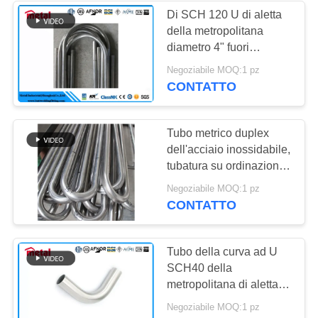
Di SCH 120 U di aletta
della metropolitana
diametro 4" fuori
tondo/quadro/forma
Negoziabile MOQ:1 pz
rettangolare della
CONTATTO
sezione
Tubo metrico duplex
dell'acciaio inossidabile,
tubatura su ordinazione
UNS 8810 dello scarico
Negoziabile MOQ:1 pz
di Monel 400
CONTATTO
Tubo della curva ad U
SCH40 della
metropolitana di aletta
dell'acciaio senza
Negoziabile MOQ:1 pz
cuciture U della lega di