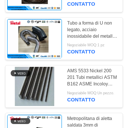
CONTROLLO
inossidabile del
CONTATTO
diametro
DI
QUALITÀ
Tubo a forma di U non
legato, acciaio
inossidabile del metallo
CONTATTICI
di DN 50 dello
Negoziabile MOQ:1 pz
scambiatore di calore
CONTATTO
NOTIZIA
304 tubi
AMS 5533 Nickel 200
CASI
201 Tubi metallici ASTM
B162 ASME Incoloy
800H Lega di nichel 20
MAPPA
Negoziabile MOQ:Un pezzo.
22 Tubi tubo
CONTATTO
DEL
SITO
Metropolitana di aletta
saldata 3mm di