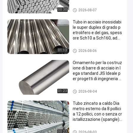
giore durata e protezione
dalla corrosione
Tubo della lega di nichel
00:30
2026-08-07
Tubo in acciaio inossidabi
le super duplex di grado p
etrolifero e del gas, spess
ore Sch10 a Sch160, adat
to per ambienti industriali
difficili
tubo duplex eccellente dell'acci
01:13
2026-08-06
aio inossidabile
Ornamento per la costruz
ione di barre di acciaio in l
ega standard JIS Ideale p
er progetti di ingegneria in
dustriale e strutturale pe
santi
Tondino dell'acciaio legato
01:23
2026-08-04
Tubo zincato a caldo Dia
metro esterno da 8 pollici
a 12 pollici, con o senza cr
istallizzazione (spangle)
grande, media, piccola, pe
r applicazioni industriali
Metropolitana galvanizzata de
00:23
2026-08-03