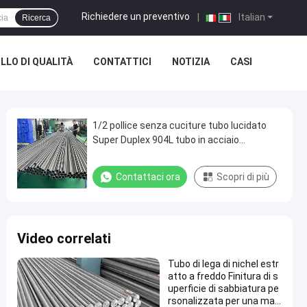
Richiedere un preventivo
|
Italian
Ricerca
LO DI QUALITÀ
CONTATTICI
NOTIZIA
CASI
1/2 pollice senza cuciture tubo lucidato
Super Duplex 904L tubo in acciaio
inossidabile
Contattaci ora
Scopri di più
Video correlati
Tubo di lega di nichel estr
atto a freddo Finitura di s
uperficie di sabbiatura pe
rsonalizzata per una mag