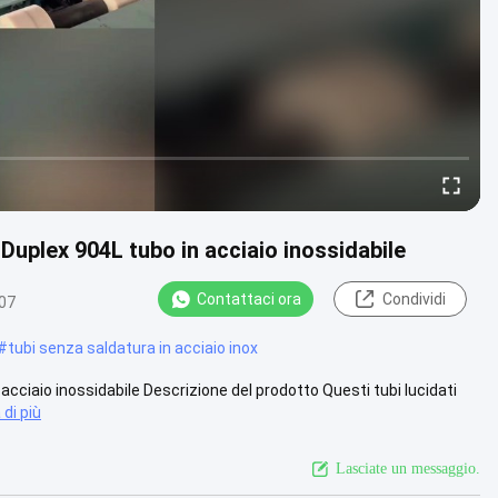
 Duplex 904L tubo in acciaio inossidabile
Contattaci ora
Condividi
07
#
tubi senza saldatura in acciaio inox
acciaio inossidabile Descrizione del prodotto Questi tubi lucidati
di più
Lasciate un messaggio.