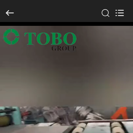
2026
TOBO
STEEL
GROUP
CHINA.
All
Rights
Reserved.
CASA
PRODOTTI
CIRCA
NOI
GIRO
DELLA
FABBRICA