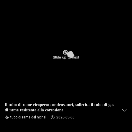
CONTROLLO
DI
QUALITÀ
CONTATTICI
NOTIZIA
CASI
MAPPA
DEL
Il tubo di rame ricoperto condensatori, sollecita il tubo di gas
di rame resistente alla corrosione
SITO
tubo di rame del nichel
2026-08-06