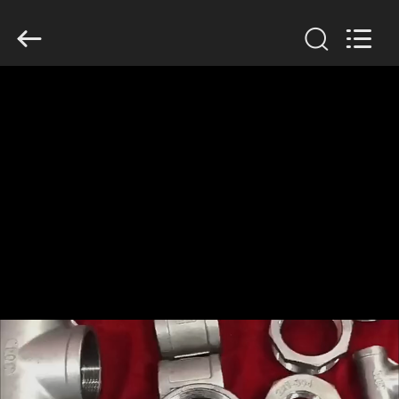
2026
TOBO
STEEL
GROUP
CHINA.
All
Rights
Reserved.
CASA
PRODOTTI
CIRCA
NOI
GIRO
DELLA
FABBRICA