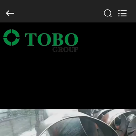
2026
TOBO
STEEL
GROUP
CHINA.
All
Rights
Reserved.
CASA
PRODOTTI
CIRCA
NOI
GIRO
DELLA
FABBRICA